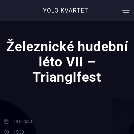
YOLO KVARTET
Železnické hudební
léto VII –
Trianglfest
19.8.2023
15:30