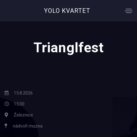
YOLO KVARTET
Trianglfest
15.8.2026
15:00
Železnice
nádvoří muzea