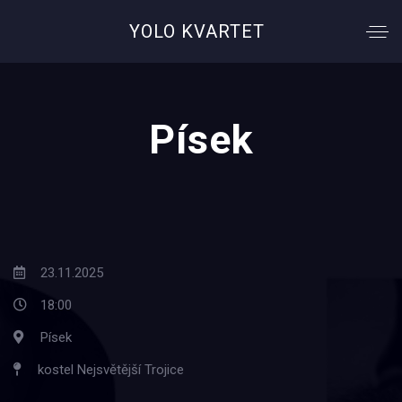
YOLO KVARTET
Písek
23.11.2025
18:00
Písek
kostel Nejsvětější Trojice